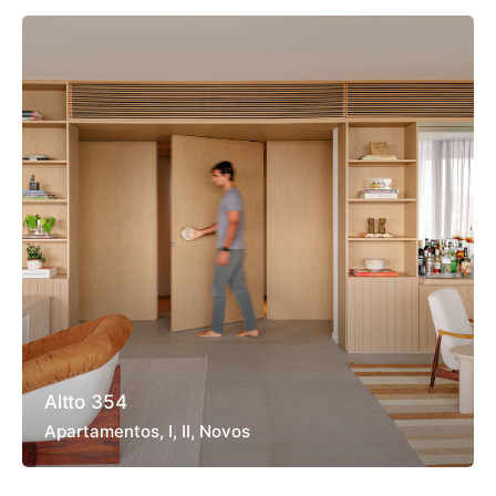
Altto 354
Apartamentos
I
II
Novos