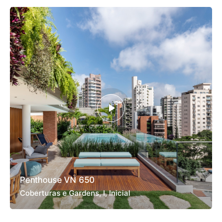
Penthouse VN 650
Coberturas e Gardens
I
Inicial