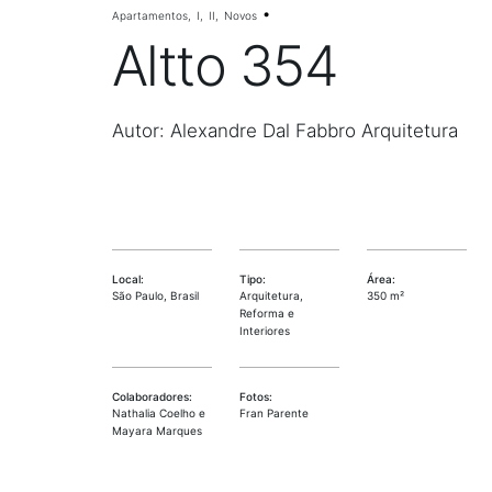
Apartamentos
I
II
Novos
Altto 354
Autor: Alexandre Dal Fabbro Arquitetura
Local:
Tipo:
Área:
São Paulo, Brasil
Arquitetura,
350 m²
Reforma e
Interiores
Colaboradores:
Fotos:
Nathalia Coelho e
Fran Parente
Mayara Marques