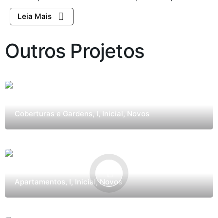
Leia Mais
Outros Projetos
Cobertura Villa Lobos
Coberturas e Gardens
I
Inicial
Novos
Tietê 156
Apartamentos
I
Inicial
Novos