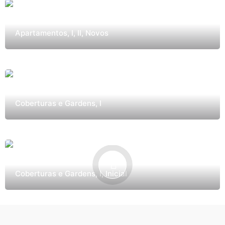
Altto 354
Apartamentos
I
II
Novos
Cobertura Metrópole VN 450
Coberturas e Gardens
I
Penthouse VN 650
Coberturas e Gardens
I
Inicial