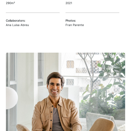
290m²
2021
Collaborators:
Photos:
Ana Luisa Abreu
Fran Parente