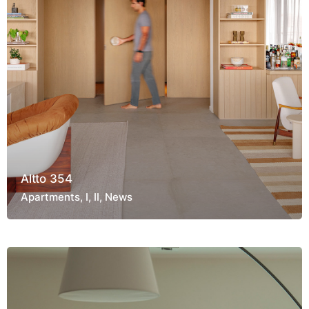
Altto 354
Apartments
I
II
News